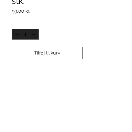
stk.
Pris
99,00 kr.
Antal
*
Tilføj til kurv
MICROspikes
*Varen indeholder 10 stk.
MICROspikes.