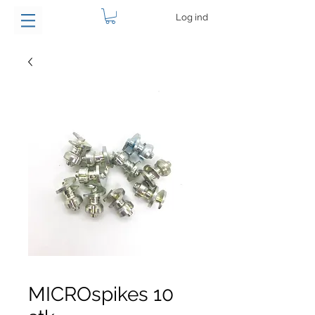
Log ind
MICROspikes 10